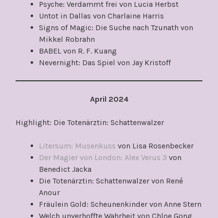
Psyche: Verdammt frei von Lucia Herbst
Untot in Dallas von Charlaine Harris
Signs of Magic: Die Suche nach Tzunath von
Mikkel Robrahn
BABEL von R. F. Kuang
Nevernight: Das Spiel von Jay Kristoff
April 2024
Highlight: Die Totenärztin: Schattenwalzer
Litersum: Musenkuss
von Lisa Rosenbecker
Der Magier von London: Alex Verus 3
von
Benedict Jacka
Die Totenärztin: Schattenwalzer von René
Anour
Fräulein Gold: Scheunenkinder von Anne Stern
Welch unverhoffte Wahrheit von Chloe Gong