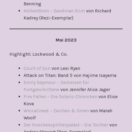
Benning
Höllenthron – Sandman Slim
von Richard
Kadrey (Rezi-Exemplar)
Mai 2023
Highlight: Lockwood & Co.
Court of Sun
von Lexi Ryan
Attack on Titan: Band 5 von Hajime Isayama
Emily Seymour – Zeitreisen für
Fortgeschrittene
von Jennifer Alice Jager
Fire Fallen – Die Solaris-Chroniken
von Elise
Kova
WiccaCreed – Zeichen & Omen
von Marah
Woolf
Der Knochensplitterpalast – Die Tochter
von
Andrea Stewart (Rezi-Exemplar)