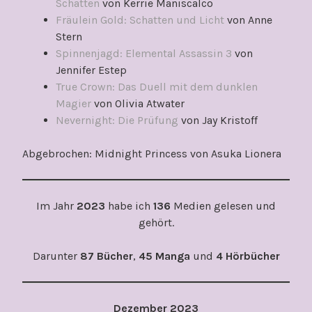
Schatten
von Kerrie Maniscalco
Fräulein Gold: Schatten und Licht
von Anne
Stern
Spinnenjagd: Elemental Assassin 3
von
Jennifer Estep
True Crown: Das Duell mit dem dunklen
Magier
von Olivia Atwater
Nevernight: Die Prüfung
von Jay Kristoff
Abgebrochen: Midnight Princess von Asuka Lionera
Im Jahr
2023
habe ich
136
Medien gelesen und
gehört.
Darunter
87 Bücher
,
45 Manga
und
4 Hörbücher
Dezember 2023