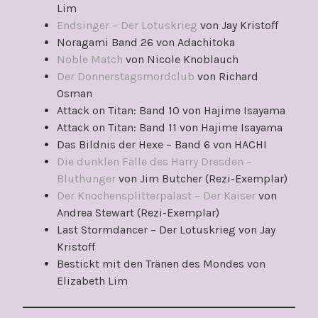
Lim
Endsinger – Der Lotuskrieg
von Jay Kristoff
Noragami Band 26 von Adachitoka
Noble Match
von Nicole Knoblauch
Der Donnerstagsmordclub
von Richard
Osman
Attack on Titan: Band 10 von Hajime Isayama
Attack on Titan: Band 11 von Hajime Isayama
Das Bildnis der Hexe – Band 6 von HACHI
Die dunklen Fälle des Harry Dresden –
Bluthunger
von Jim Butcher (Rezi-Exemplar)
Der Knochensplitterpalast – Der Kaiser
von
Andrea Stewart (Rezi-Exemplar)
Last Stormdancer – Der Lotuskrieg von Jay
Kristoff
Bestickt mit den Tränen des Mondes von
Elizabeth Lim