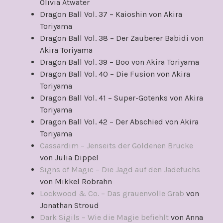
Olivia Atwater
Dragon Ball Vol. 37 – Kaioshin von Akira
Toriyama
Dragon Ball Vol. 38 – Der Zauberer Babidi von
Akira Toriyama
Dragon Ball Vol. 39 – Boo von Akira Toriyama
Dragon Ball Vol. 40 – Die Fusion von Akira
Toriyama
Dragon Ball Vol. 41 – Super-Gotenks von Akira
Toriyama
Dragon Ball Vol. 42 – Der Abschied von Akira
Toriyama
Cassardim – Jenseits der Goldenen Brücke
von Julia Dippel
Signs of Magic – Die Jagd auf den Jadefuchs
von Mikkel Robrahn
Lockwood & Co. – Das grauenvolle Grab
von
Jonathan Stroud
Dark Sigils – Wie die Magie befiehlt
von Anna