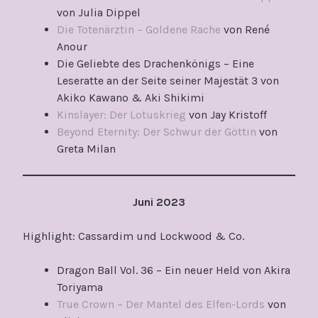
von Julia Dippel
Die Totenärztin – Goldene Rache
von René
Anour
Die Geliebte des Drachenkönigs – Eine
Leseratte an der Seite seiner Majestät 3 von
Akiko Kawano & Aki Shikimi
Kinslayer: Der Lotuskrieg
von Jay Kristoff
Beyond Eternity: Der Schwur der Göttin
von
Greta Milan
Juni 2023
Highlight: Cassardim und Lockwood & Co.
Dragon Ball Vol. 36 – Ein neuer Held von Akira
Toriyama
True Crown – Der Mantel des Elfen-Lords
von