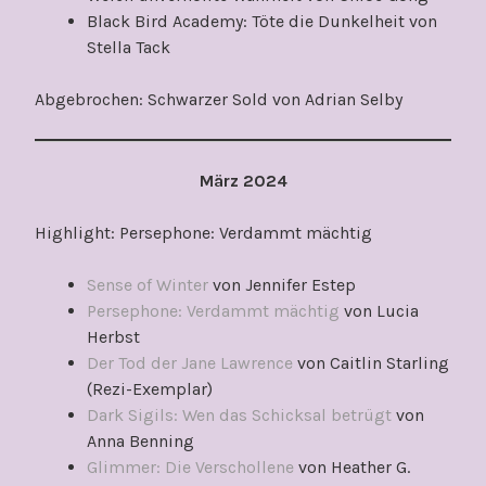
Black Bird Academy: Töte die Dunkelheit von
Stella Tack
Abgebrochen: Schwarzer Sold von Adrian Selby
März 2024
Highlight: Persephone: Verdammt mächtig
Sense of Winter
von Jennifer Estep
Persephone: Verdammt mächtig
von Lucia
Herbst
Der Tod der Jane Lawrence
von Caitlin Starling
(Rezi-Exemplar)
Dark Sigils: Wen das Schicksal betrügt
von
Anna Benning
Glimmer: Die Verschollene
von Heather G.