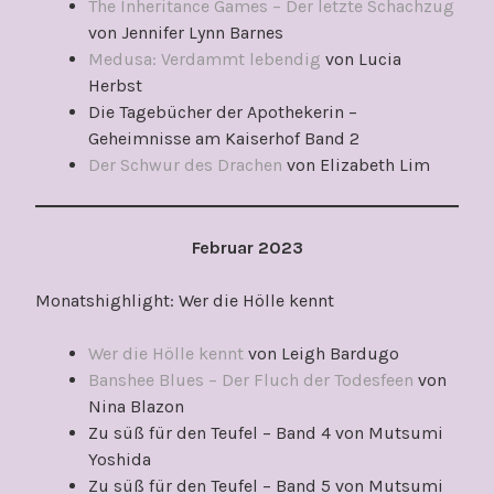
The Inheritance Games – Der letzte Schachzug
von Jennifer Lynn Barnes
Medusa: Verdammt lebendig
von Lucia
Herbst
Die Tagebücher der Apothekerin –
Geheimnisse am Kaiserhof Band 2
Der Schwur des Drachen
von Elizabeth Lim
Februar 2023
Monatshighlight: Wer die Hölle kennt
Wer die Hölle kennt
von Leigh Bardugo
Banshee Blues – Der Fluch der Todesfeen
von
Nina Blazon
Zu süß für den Teufel – Band 4 von Mutsumi
Yoshida
Zu süß für den Teufel – Band 5 von Mutsumi