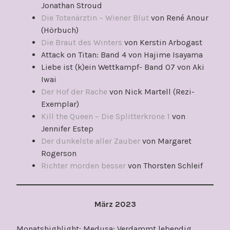
Jonathan Stroud
Die Totenärztin – Wiener Blut
von René Anour
(Hörbuch)
Die Braut des Winters
von Kerstin Arbogast
Attack on Titan: Band 4 von Hajime Isayama
Liebe ist (k)ein Wettkampf- Band 07 von Aki
Iwai
Der Hof der Rache
von Nick Martell (Rezi-
Exemplar)
Kill the Queen – Die Splitterkrone 1
von
Jennifer Estep
Der dunkelste aller Zauber
von Margaret
Rogerson
Richter morden besser
von Thorsten Schleif
März 2023
Monatshighlight: Medusa: Verdammt lebendig