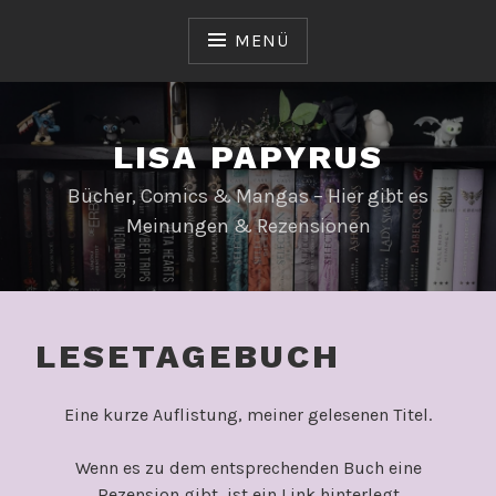
Zum
Inhalt
MENÜ
springen
LISA PAPYRUS
Bücher, Comics & Mangas – Hier gibt es
Meinungen & Rezensionen
LESETAGEBUCH
Eine kurze Auflistung, meiner gelesenen Titel.
Wenn es zu dem entsprechenden Buch eine
Rezension gibt, ist ein Link hinterlegt