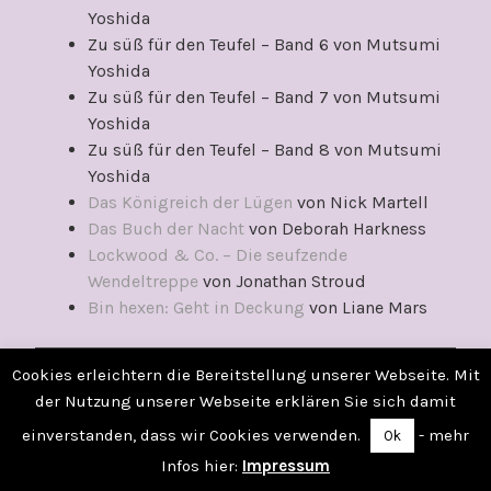
Yoshida
Zu süß für den Teufel – Band 6 von Mutsumi
Yoshida
Zu süß für den Teufel – Band 7 von Mutsumi
Yoshida
Zu süß für den Teufel – Band 8 von Mutsumi
Yoshida
Das Königreich der Lügen
von Nick Martell
Das Buch der Nacht
von Deborah Harkness
Lockwood & Co. – Die seufzende
Wendeltreppe
von Jonathan Stroud
Bin hexen: Geht in Deckung
von Liane Mars
Cookies erleichtern die Bereitstellung unserer Webseite. Mit
Januar 2023
der Nutzung unserer Webseite erklären Sie sich damit
einverstanden, dass wir Cookies verwenden.
- mehr
Ok
Monatshighlight: Wo die Nacht beginnt
Infos hier:
Impressum