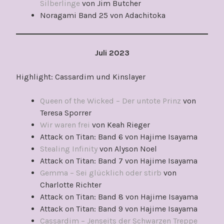
Silberlinge
von Jim Butcher
Noragami Band 25 von Adachitoka
Juli 2023
Highlight: Cassardim und Kinslayer
Queen of the Wicked – Der untote Prinz
von
Teresa Sporrer
Wir waren frei
von Keah Rieger
Attack on Titan: Band 6 von Hajime Isayama
Stealing Infinity
von Alyson Noel
Attack on Titan: Band 7 von Hajime Isayama
Gemma – Sei glücklich oder stirb
von
Charlotte Richter
Attack on Titan: Band 8 von Hajime Isayama
Attack on Titan: Band 9 von Hajime Isayama
Cassardim – Jenseits der Schwarzen Treppe