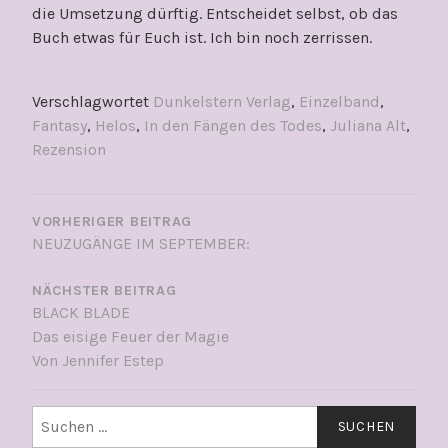
die Umsetzung dürftig. Entscheidet selbst, ob das
Buch etwas für Euch ist. Ich bin noch zerrissen.
Verschlagwortet
Dunkelstern Verlag
,
Einzelband
,
Fantasy
,
Helos
,
In den Fängen des Todes
,
Juliana Alt
,
Rezension
BEITRAGSNAVIGATION
VORHERIGER BEITRAG
NEUZUGÄNGE IM SEPTEMBER:
NÄCHSTER BEITRAG
BLACK BLADE
Das eisige Feuer der Magie
Von Jennifer Estep
Suchen
nach: