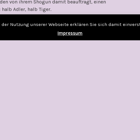
rden von ihrem Shogun damit beauftragt, einen
halb Adler, halb Tiger.
ne besondere Gabe, bei dessen Entdeckung die
ie begleitet ihren Vater auf dessen
it der Nutzung unserer Webseite erklären Sie sich damit einver
eines gefährlichen Jagdmanövers allein in der
Impressum
ger, verkrüppelter Donnertiger.
uf der Zeit ein unbezwingbares Band der
nzes Imperium zu stürzen …
 der Handlung.
ie Reihe wird ja sehr hochgehypt, deshalb wollte
 ganzer Linie überzeugen.
onnertiger fangen, damit beginnt die
 alles ändern wird. Im Verlauf der Handlung
 wie Umweltfragen, die Ausbeutung der Erde