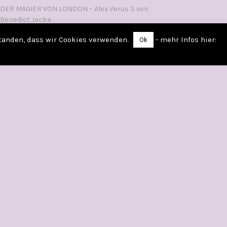
DER MAGIER VON LONDON – Alex Verus 3 von
Benedict Jacka
LITERSUM – Musenkuss von Lisa Rosenbecker
standen, dass wir Cookies verwenden.
- mehr Infos hier:
Ok
VAMPYRIA – Der Hof der Stürme von Victor Dixon
DIE LÜGENKÖNIGIN Von Saskia Louis
WIE MAN SICH EINEN LORD ANGELT Von Sophie
Irwin