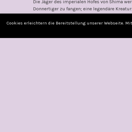
Die Jäger des imperialen Hofes von Shima we
Donnertiger zu fangen; eine legendäre Kreatur: 
Yukiko, ein Kind des Fuchs-Clans, besitzt ei
Lotus-Gilde sie ohne Gnade hinrichten würde. S
Cookies erleichtern die Bereitstellung unserer Webseite. M
Himmelfahrtskommando, nur um in den Wirren 
Wildnis zu stranden … an ihrer Seite ein zorni
Zwischen dem ungleichen Paar entsteht im La
Freundschaft und sie machen sich auf, ein ga
(Quelle: Cross Cult Verlag)
Meine Gedanken und Meinung:
An vier Tagen gelesen/gehört
Cover: sehr geil, passt perfekt zur Stimmung
Erwartungen: habe versucht sie zu dämpfen, d
ich nicht zu viel erwarten.
Schreibstil: sehr mitreisend, konnte mich auf
Handlung: Yukiko und ihr Vater sollen einen D
verhängnisvolle Reise, auf der sich für Yukiko
werden sehr viele ernste Themen aufgegriffen