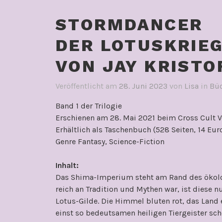
STORMDANCER
DER LOTUSKRIE
VON JAY KRISTO
Veröffentlicht am
28. Juni 2023
von
Lisa
in
Bü
Band 1 der Trilogie
Erschienen am 28. Mai 2021 beim Cross Cult V
Erhältlich als Taschenbuch (528 Seiten, 14 Eur
Genre Fantasy, Science-Fiction
Inhalt:
Das Shima-Imperium steht am Rand des ökologi
reich an Tradition und Mythen war, ist diese n
Lotus-Gilde. Die Himmel bluten rot, das Land
einst so bedeutsamen heiligen Tiergeister sch