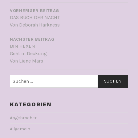
BEITRAGSNAVIGATION
VORHERIGER BEITRAG
DAS BUCH DER NACHT
Von Deborah Harkness
NÄCHSTER BEITRAG
BIN HEXEN
Geht in Deckung
Von Liane Mars
Suchen
nach:
KATEGORIEN
Abgebrochen
Allgemein