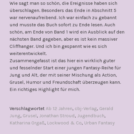
Wie sagt man so schön, die Ereignisse haben sich
überschlagen. Besonders das Ende in Abschnitt 5
war nervenaufreibend. Ich war einfach zu gebannt
und musste das Buch sofort zu Ende lesen. Auch
schön, am Ende von Band 1 wird ein Ausblick auf den
nächsten Band gegeben, aber es ist kein massiver
Cliffhanger. Und ich bin gespannt wie es sich
weiterentwickelt.
Zusammengefasst ist das hier ein wirklich guter
und fesselnder Start einer jungen Fantasy-Reihe für
Jung und Alt, der mit seiner Mischung als Action,
Grusel, Humor und Freundschaft überzeugen kann.
Ein richtiges Highlight für mich.
Verschlagwortet
Ab 12 Jahren
,
cbj-Verlag
,
Gerald
Jung
,
Grusel
,
Jonathan Stroud
,
Jugendbuch
,
Katharina Orgaß
,
Lockwood & Co
,
Urban Fantasy