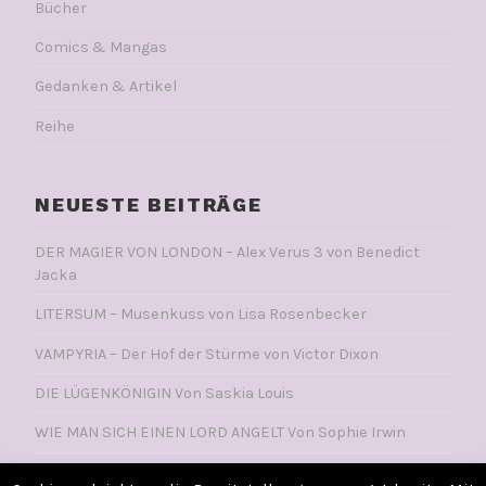
Bücher
Comics & Mangas
Gedanken & Artikel
Reihe
NEUESTE BEITRÄGE
DER MAGIER VON LONDON – Alex Verus 3 von Benedict
Jacka
LITERSUM – Musenkuss von Lisa Rosenbecker
VAMPYRIA – Der Hof der Stürme von Victor Dixon
DIE LÜGENKÖNIGIN Von Saskia Louis
WIE MAN SICH EINEN LORD ANGELT Von Sophie Irwin