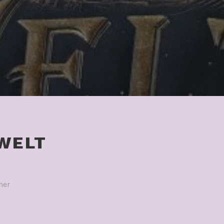
 WELT
her