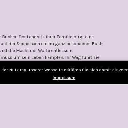
 Bücher. Der Landsitz ihrer Familie birgt eine
ria auf der Suche nach einem ganz besonderen Buch:
und die Macht der Worte entfesseln.
a muss um sein Leben kämpfen. Ihr Weg führt sie
n Buchläden, und an die Grenzen der
it der Nutzung unserer Webseite erklären Sie sich damit einver
im Exil, und Finnian, den Rebellen. Gemeinsam
 der Bibliomantik und die Entschreibung aller
Impressum
t 2015 auf meinem SuB und ich wollte durch das
perspannend, an manchen Stellen sogar