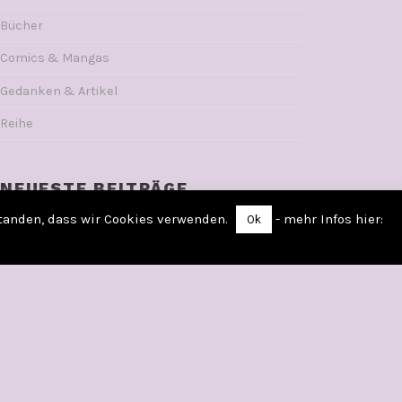
Bücher
Comics & Mangas
Gedanken & Artikel
Reihe
NEUESTE BEITRÄGE
standen, dass wir Cookies verwenden.
- mehr Infos hier:
Ok
DER MAGIER VON LONDON – Alex Verus 3 von
Benedict Jacka
LITERSUM – Musenkuss von Lisa Rosenbecker
VAMPYRIA – Der Hof der Stürme von Victor Dixon
DIE LÜGENKÖNIGIN Von Saskia Louis
WIE MAN SICH EINEN LORD ANGELT Von Sophie
Irwin