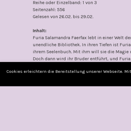
Reihe oder Einzelband: 1 von 3
Seitenzahl: 556
Gelesen von 26.02. bis 29.02.
Inhalt:
Furia Salamandra Faerfax lebt in einer Welt der
unendliche Bibliothek. In ihren Tiefen ist Fu
ihrem Seelenbuch. Mit ihm will sie die Magie 
Doch dann wird ihr Bruder entführt, und Furi
nach Libropolis, die Stadt der verschwundene
Cookies erleichtern die Bereitstellung unserer Webseite. M
Nachtrefugien. Sie trifft auf Cat, die Diebin 
ziehen sie in den Krieg – gegen die Herrscher
Bücher.
(Quelle: S. Fischer Verlage)
Erwartungen:
Keine, das Buch liegt schon sei
Hörbuch vom Stapel kriegen.
Handlung & Charaktere:
Die Handlung ist su