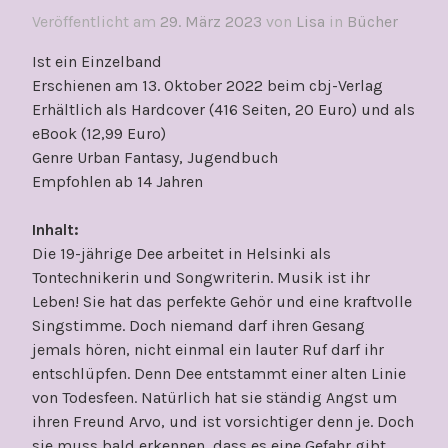
Veröffentlicht am
29. März 2023
von
Lisa
in
Bücher
Ist ein Einzelband
Erschienen am 13. Oktober 2022 beim cbj-Verlag
Erhältlich als Hardcover (416 Seiten, 20 Euro) und als
eBook (12,99 Euro)
Genre Urban Fantasy, Jugendbuch
Empfohlen ab 14 Jahren
Inhalt:
Die 19-jährige Dee arbeitet in Helsinki als
Tontechnikerin und Songwriterin. Musik ist ihr
Leben! Sie hat das perfekte Gehör und eine kraftvolle
Singstimme. Doch niemand darf ihren Gesang
jemals hören, nicht einmal ein lauter Ruf darf ihr
entschlüpfen. Denn Dee entstammt einer alten Linie
von Todesfeen. Natürlich hat sie ständig Angst um
ihren Freund Arvo, und ist vorsichtiger denn je. Doch
sie muss bald erkennen, dass es eine Gefahr gibt,