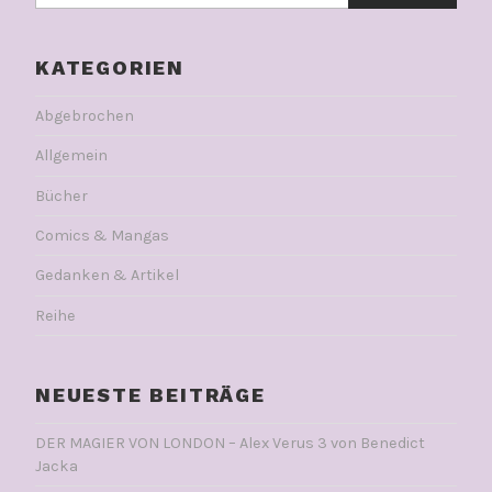
KATEGORIEN
Abgebrochen
Allgemein
Bücher
Comics & Mangas
Gedanken & Artikel
Reihe
NEUESTE BEITRÄGE
DER MAGIER VON LONDON – Alex Verus 3 von Benedict
Jacka