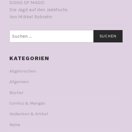
SIGNS OF MAGIC
Die Jagd auf den Jadefuchs
Von Mikkel Robrahn
Suchen
nach:
KATEGORIEN
Abgebrochen
Allgemein
Bücher
Comics & Mangas
Gedanken & Artikel
Reihe