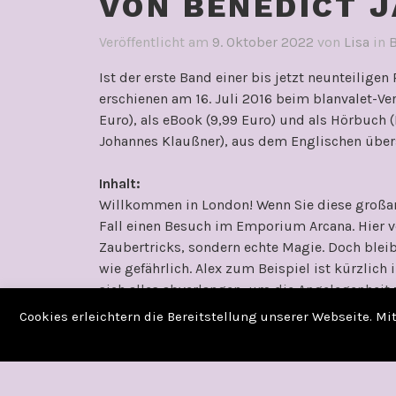
VON BENEDICT 
Veröffentlicht am
9. Oktober 2022
von
Lisa
in
Ist der erste Band einer bis jetzt neunteiligen
erschienen am 16. Juli 2016 beim blanvalet-Ver
Euro), als eBook (9,99 Euro) und als Hörbuch 
Johannes Klaußner), aus dem Englischen über
Inhalt:
Willkommen in London! Wenn Sie diese großart
Fall einen Besuch im Emporium Arcana. Hier ver
Zaubertricks, sondern echte Magie. Doch blei
wie gefährlich. Alex zum Beispiel ist kürzlic
sich alles abverlangen, um die Angelegenheit 
Sie für die nächsten Wochen von einem Besuc
Cookies erleichtern die Bereitstellung unserer Webseite. M
niemals: Einhörner sind nicht nett!
(Quelle: Internetseite des Verlages)
Meine Gedanken und Meinung: