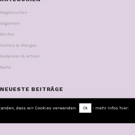
Abgebrochen
Allgemein
Bücher
Comics & Mangas
Gedanken & Artikel
Reihe
NEUESTE BEITRÄGE
DER MAGIER VON LONDON – Alex Verus 3 von
standen, dass wir Cookies verwenden.
- mehr Infos hier:
Ok
Benedict Jacka
LITERSUM – Musenkuss von Lisa Rosenbecker
VAMPYRIA – Der Hof der Stürme von Victor Dixon