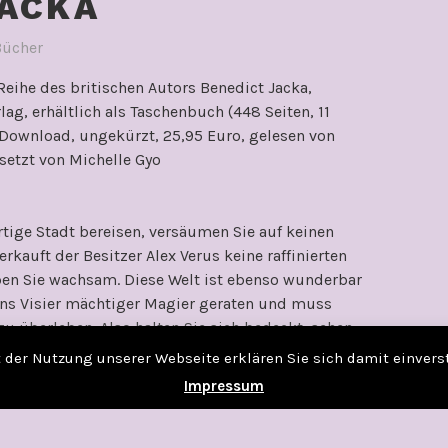
JACKA
Bücher
 Reihe des britischen Autors Benedict Jacka,
lag, erhältlich als Taschenbuch (448 Seiten, 11
(Download, ungekürzt, 25,95 Euro, gelesen von
setzt von Michelle Gyo
ige Stadt bereisen, versäumen Sie auf keinen
kauft der Besitzer Alex Verus keine raffinierten
ben Sie wachsam. Diese Welt ist ebenso wunderbar
h ins Visier mächtiger Magier geraten und muss
zu überleben. Also halten Sie sich bedeckt, sehen
h im Britischen Museum ab und vergessen Sie
it der Nutzung unserer Webseite erklären Sie sich damit einver
Impressum