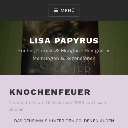
Zum
Inhalt
MENÜ
springen
LISA PAPYRUS
Bücher, Comics & Mangas – Hier gibt es
Meinungen & Rezensionen
KNOCHENFEUER
Veröffentlicht am
11. Dezember 2020
von
Lisa
in
Bücher
DAS GEHEIMNIS HINTER DEN GOLDENEN AUGEN