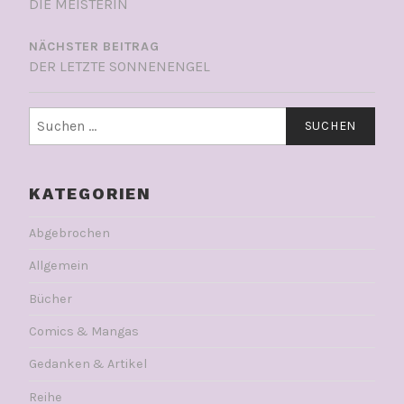
DIE MEISTERIN
NÄCHSTER BEITRAG
DER LETZTE SONNENENGEL
Suchen
nach:
KATEGORIEN
Abgebrochen
Allgemein
Bücher
Comics & Mangas
Gedanken & Artikel
Reihe