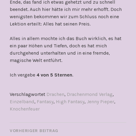
Ende, das fand ich etwas gehetzt und zu schnell
beendet. Auch hier hätte ich mir mehr erhofft. Doch
wenigsten bekommen wir zum Schluss noch eine
Lektion erteilt: Alles hat seinen Preis.
Alles in allem mochte ich das Buch wirklich, es hat
ein paar Höhen und Tiefen, doch es hat mich
durchgehend unterhalten und in eine fremde,
magische Welt entführt.
Ich vergebe
4 von 5 Sternen
.
Verschlagwortet
Drachen
,
Drachenmond Verlag
,
Einzelband
,
Fantasy
,
High Fantasy
,
Jenny Pieper
,
Knochenfeuer
BEITRAGSNAVIGATION
VORHERIGER BEITRAG