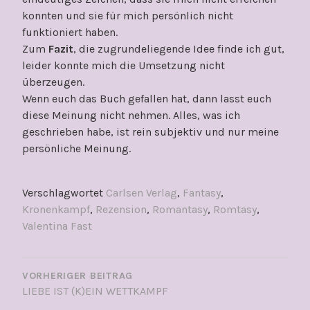
konnten und sie für mich persönlich nicht
funktioniert haben.
Zum
Fazit
, die zugrundeliegende Idee finde ich gut,
leider konnte mich die Umsetzung nicht
überzeugen.
Wenn euch das Buch gefallen hat, dann lasst euch
diese Meinung nicht nehmen. Alles, was ich
geschrieben habe, ist rein subjektiv und nur meine
persönliche Meinung.
Verschlagwortet
Carlsen Verlag
,
Fantasy
,
Kronenkampf
,
Rezension
,
Romantasy
,
Romtasy
,
Valentina Fast
BEITRAGSNAVIGATION
VORHERIGER BEITRAG
LIEBE IST (K)EIN WETTKAMPF