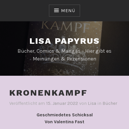
Zum
Inhalt
MENÜ
springen
LISA PAPYRUS
Bücher, Comics & Mangas – Hier gibt es
Meinungen & Rezensionen
KRONENKAMPF
Veröffentlicht am
15. Januar 2022
von
Lisa
in
Bücher
Geschmiedetes Schicksal
Von Valentina Fast