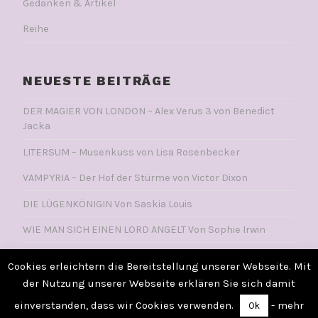
Gedanken & Artikel
Reihe
NEUESTE BEITRÄGE
DER MAGIER VON LONDON – Alex Verus 3 von Benedict
Jacka
LITERSUM – Musenkuss von Lisa Rosenbecker
VAMPYRIA – Der Hof der Stürme von Victor Dixon
DIE LÜGENKÖNIGIN Von Saskia Louis
WIE MAN SICH EINEN LORD ANGELT Von Sophie Irwin
Cookies erleichtern die Bereitstellung unserer Webseite. Mit
der Nutzung unserer Webseite erklären Sie sich damit
POWERED BY WORDPRESS
einverstanden, dass wir Cookies verwenden.
- mehr
Ok
THEME: LODESTAR VON
AUTOMATTIC
.