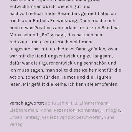
Entwicklungen durch, die ich gut und
nachvollziehbar finde. Besonders gefreut habe ich
mich über Bärbels Entwicklung. Dann möchte ich
noch etwas Positives anmerken. Im letzten Band hat
Mona sehr oft „Eh“ gesagt, das hat sich hier
reduziert und es stört mich nicht mehr.
Insgesamt hat mir auch dieser Band gefallen, zwar
war mir die Handlungsentwicklung zu langsam,
dafür war die Figurenentwicklung sehr schön und
ich muss sagen, man sollte diese Reihe nicht für die
Action, sondern für den Humor und die Figuren
lesen. Mir gefällt die Reihe. Ich kann sie empfehlen.
Verschlagwortet
ab 16 Jahre
,
I. B. Zimmermann
,
Liebesroman
,
Mona
,
Rezension
,
Romantasy
,
Trilogie
,
Urban Fantasy
,
Verliebt verlobt beschworen
,
Yuna
Verlag