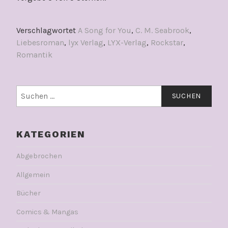
Verschlagwortet
A Song for You
,
C. M. Seabrook
,
Liebesroman
,
lyx Verlag
,
LYX-Verlag
,
Rockstar
,
Romantik
Suchen
nach:
KATEGORIEN
Abgebrochen
Allgemein
Bücher
Comics & Mangas