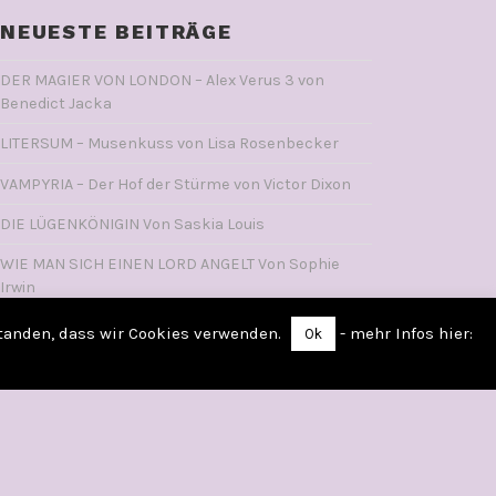
NEUESTE BEITRÄGE
DER MAGIER VON LONDON – Alex Verus 3 von
Benedict Jacka
LITERSUM – Musenkuss von Lisa Rosenbecker
VAMPYRIA – Der Hof der Stürme von Victor Dixon
DIE LÜGENKÖNIGIN Von Saskia Louis
WIE MAN SICH EINEN LORD ANGELT Von Sophie
Irwin
standen, dass wir Cookies verwenden.
- mehr Infos hier:
Ok