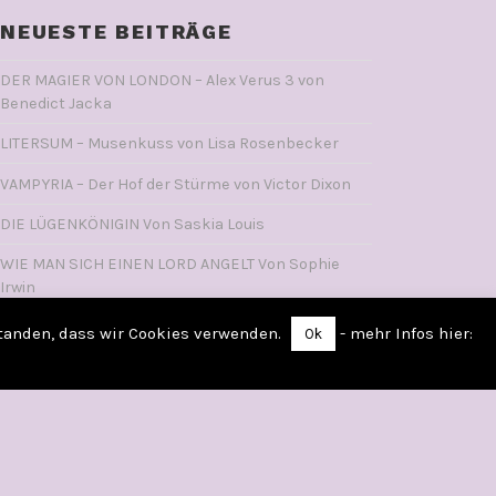
NEUESTE BEITRÄGE
DER MAGIER VON LONDON – Alex Verus 3 von
Benedict Jacka
LITERSUM – Musenkuss von Lisa Rosenbecker
VAMPYRIA – Der Hof der Stürme von Victor Dixon
DIE LÜGENKÖNIGIN Von Saskia Louis
WIE MAN SICH EINEN LORD ANGELT Von Sophie
Irwin
standen, dass wir Cookies verwenden.
- mehr Infos hier:
Ok