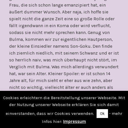
Frau, die sich schon lange emanzipiert hat, ein
äußert dummer Wunsch. Aber naja, ich hoffe sie
spielt nicht die ganze Zeit eine so große Rolle oder
fällt irgendwann in ein Koma oder wird verflucht,
sodass sie nicht mehr sprechen kann. Genug von
Bulma, kommen wir zur eigentlichen Hautperson,
der kleine Einsiedler namens Son-Goku. Den finde
ich ziemlich niedlich, mit seinem Schwanz und er ist
so herrlich naiv, was mich überhaupt nicht stört, im
Verglich mit Bulma. Was mich allerdings verwundert
hat, war sein Alter. Kleiner Spoiler: er ist schon 14
Jahre alt, für mich sieht er eher aus wie zehn, aber
nicht so wichtig, vielleicht älter er auch anders als
andere.
Cookies erleichtern die Bereitstellung unserer Webseite. Mit
der Nutzung unserer Webseite erklären Sie sich damit
So jetzt zum inhaltlichen Teil: in ersten Teil erlebt
einverstanden, dass wir Cookies verwenden.
- mehr
Ok
das ungleiche Paar schon einige Abenteuer, die
allesamt sehr unterhaltsam sind, jedoch sehr
Infos hier:
Impressum