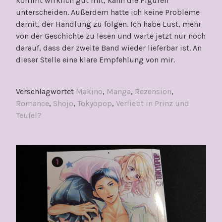
kommt wirklich gut mit, kann die Figuren
unterscheiden. Außerdem hatte ich keine Probleme
damit, der Handlung zu folgen. Ich habe Lust, mehr
von der Geschichte zu lesen und warte jetzt nur noch
darauf, dass der zweite Band wieder lieferbar ist. An
dieser Stelle eine klare Empfehlung von mir.
Verschlagwortet
Makino
,
Manga
,
Rezension
,
Romance
,
Shojo
,
Tokyopop
,
Verliebt in Prinz und
Teufel?