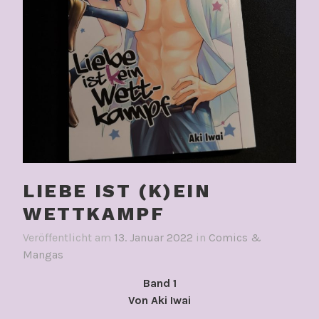
LIEBE IST (K)EIN
WETTKAMPF
Veröffentlicht am
13. Januar 2022
in
Comics &
Mangas
Band 1
Von Aki Iwai