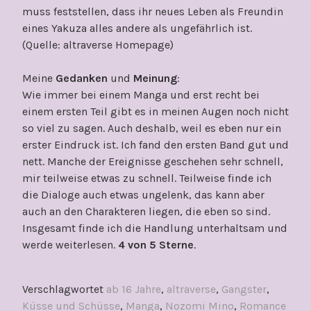
muss feststellen, dass ihr neues Leben als Freundin
eines Yakuza alles andere als ungefährlich ist.
(Quelle: altraverse Homepage)
Meine
Gedanken
und
Meinung
:
Wie immer bei einem Manga und erst recht bei
einem ersten Teil gibt es in meinen Augen noch nicht
so viel zu sagen. Auch deshalb, weil es eben nur ein
erster Eindruck ist. Ich fand den ersten Band gut und
nett. Manche der Ereignisse geschehen sehr schnell,
mir teilweise etwas zu schnell. Teilweise finde ich
die Dialoge auch etwas ungelenk, das kann aber
auch an den Charakteren liegen, die eben so sind.
Insgesamt finde ich die Handlung unterhaltsam und
werde weiterlesen.
4 von 5 Sterne
.
Verschlagwortet
ab 16 Jahre
,
altraverse
,
Gangster
,
Küsse und Schüsse
,
Manga
,
Nozomi Mino
,
Romance