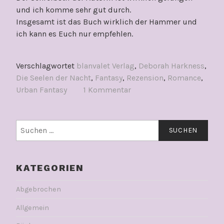
und ich komme sehr gut durch.
Insgesamt ist das Buch wirklich der Hammer und
ich kann es Euch nur empfehlen.
Verschlagwortet
blanvalet Verlag
,
Deborah Harkness
,
Die Seelen der Nacht
,
Fantasy
,
Rezension
,
Romance
,
Urban Fantasy
1 Kommentar
Suchen
nach:
KATEGORIEN
Abgebrochen
Allgemein