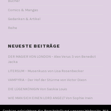
Bücher
Comics & Mangas
Gedanken & Artikel
Reihe
NEUESTE BEITRÄGE
DER MAGIER VON LONDON – Alex Verus 3 von Benedict
Jacka
LITERSUM – Musenkuss von Lisa Rosenbecker
VAMPYRIA – Der Hof der Stürme von Victor Dixon
DIE LÜGENKÖNIGIN Von Saskia Louis
WIE MAN SICH EINEN LORD ANGELT Von Sophie Irwin
Cookies erleichtern die Bereitstellung unserer Webseite. Mit