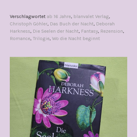
Verschlagwortet
ab 16 Jahre
,
blanvalet Verlag
,
Christoph Göhler
,
Das Buch der Nacht
,
Deborah
Harkness
,
Die Seelen der Nacht
,
Fantasy
,
Rezension
,
Romance
,
Trilogie
,
Wo die Nacht beginnt