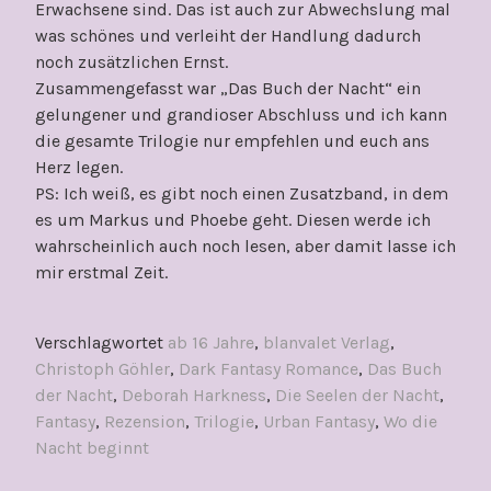
Erwachsene sind. Das ist auch zur Abwechslung mal
was schönes und verleiht der Handlung dadurch
noch zusätzlichen Ernst.
Zusammengefasst war „Das Buch der Nacht“ ein
gelungener und grandioser Abschluss und ich kann
die gesamte Trilogie nur empfehlen und euch ans
Herz legen.
PS: Ich weiß, es gibt noch einen Zusatzband, in dem
es um Markus und Phoebe geht. Diesen werde ich
wahrscheinlich auch noch lesen, aber damit lasse ich
mir erstmal Zeit.
Verschlagwortet
ab 16 Jahre
,
blanvalet Verlag
,
Christoph Göhler
,
Dark Fantasy Romance
,
Das Buch
der Nacht
,
Deborah Harkness
,
Die Seelen der Nacht
,
Fantasy
,
Rezension
,
Trilogie
,
Urban Fantasy
,
Wo die
Nacht beginnt