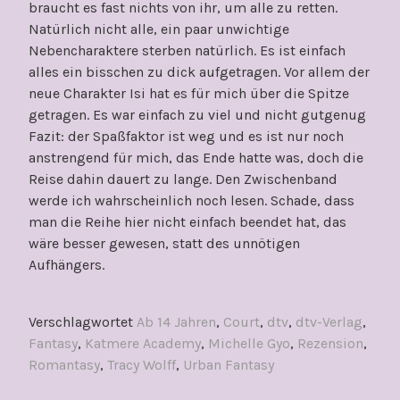
braucht es fast nichts von ihr, um alle zu retten.
Natürlich nicht alle, ein paar unwichtige
Nebencharaktere sterben natürlich. Es ist einfach
alles ein bisschen zu dick aufgetragen. Vor allem der
neue Charakter Isi hat es für mich über die Spitze
getragen. Es war einfach zu viel und nicht gutgenug
Fazit: der Spaßfaktor ist weg und es ist nur noch
anstrengend für mich, das Ende hatte was, doch die
Reise dahin dauert zu lange. Den Zwischenband
werde ich wahrscheinlich noch lesen. Schade, dass
man die Reihe hier nicht einfach beendet hat, das
wäre besser gewesen, statt des unnötigen
Aufhängers.
Verschlagwortet
Ab 14 Jahren
,
Court
,
dtv
,
dtv-Verlag
,
Fantasy
,
Katmere Academy
,
Michelle Gyo
,
Rezension
,
Romantasy
,
Tracy Wolff
,
Urban Fantasy