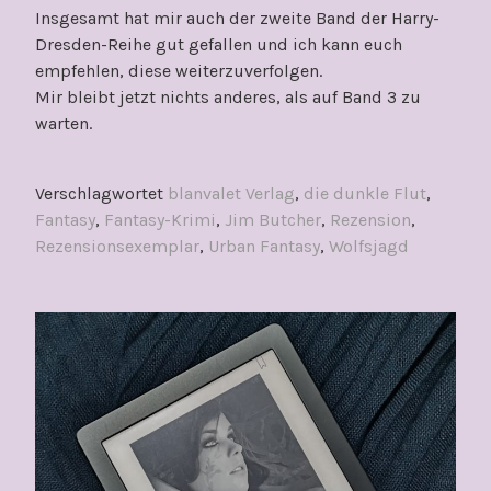
Insgesamt hat mir auch der zweite Band der Harry-
Dresden-Reihe gut gefallen und ich kann euch
empfehlen, diese weiterzuverfolgen.
Mir bleibt jetzt nichts anderes, als auf Band 3 zu
warten.
Verschlagwortet
blanvalet Verlag
,
die dunkle Flut
,
Fantasy
,
Fantasy-Krimi
,
Jim Butcher
,
Rezension
,
Rezensionsexemplar
,
Urban Fantasy
,
Wolfsjagd