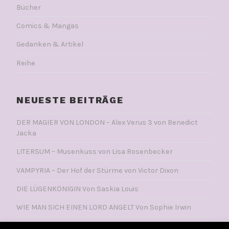
Bücher
Comics & Mangas
Gedanken & Artikel
Reihe
NEUESTE BEITRÄGE
DER MAGIER VON LONDON – Alex Verus 3 von Benedict
Jacka
LITERSUM – Musenkuss von Lisa Rosenbecker
VAMPYRIA – Der Hof der Stürme von Victor Dixon
DIE LÜGENKÖNIGIN Von Saskia Louis
WIE MAN SICH EINEN LORD ANGELT Von Sophie Irwin