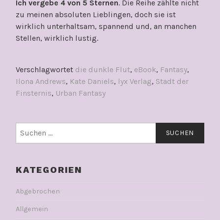
Ich vergebe 4 von 5 Sternen
. Die Reihe zählte nicht
zu meinen absoluten Lieblingen, doch sie ist
wirklich unterhaltsam, spannend und, an manchen
Stellen, wirklich lustig.
Verschlagwortet
die dunkle Flut
,
eBook
,
Fantasy
,
Ilona Andrews
,
Kate Daniels
,
lyx Verlag
,
Stadt der
Finsternis
,
Urban Fantasy
Suchen
nach:
KATEGORIEN
Abgebrochen
Allgemein