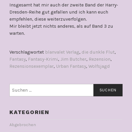
Insgesamt hat mir auch der zweite Band der Harry-
Dresden-Reihe gut gefallen und ich kann euch
empfehlen, diese weiterzuverfolgen.
Mir bleibt jetzt nichts anderes, als auf Band 3 zu
warten.
Verschlagwortet
blanvalet Verlag
,
die dunkle Flut
,
Fantasy
,
Fantasy-Krimi
,
Jim Butcher
,
Rezension
,
Rezensionsexemplar
,
Urban Fantasy
,
Wolfsjagd
Suchen
nach:
KATEGORIEN
Abgebrochen