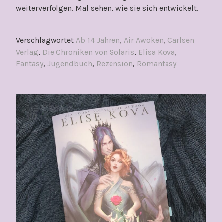
weiterverfolgen. Mal sehen, wie sie sich entwickelt.
Verschlagwortet
Ab 14 Jahren
,
Air Awoken
,
Carlsen
Verlag
,
Die Chroniken von Solaris
,
Elisa Kova
,
Fantasy
,
Jugendbuch
,
Rezension
,
Romantasy