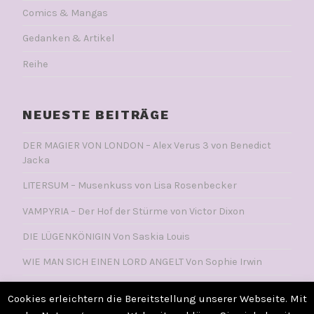
Comics & Mangas
Gedanken & Artikel
Reihe
NEUESTE BEITRÄGE
DER MAGIER VON LONDON – Alex Verus 3 von Benedict
Jacka
LITERSUM – Musenkuss von Lisa Rosenbecker
VAMPYRIA – Der Hof der Stürme von Victor Dixon
DIE LÜGENKÖNIGIN Von Saskia Louis
WIE MAN SICH EINEN LORD ANGELT Von Sophie Irwin
Cookies erleichtern die Bereitstellung unserer Webseite. Mit