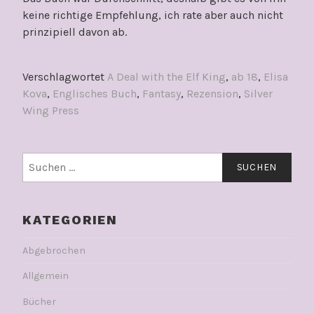
keine richtige Empfehlung, ich rate aber auch nicht
prinzipiell davon ab.
Verschlagwortet
A Deal with the Elf King
,
ab 18
,
Elisa
Kova
,
Englisches Buch
,
Fantasy
,
Rezension
,
Silver
Wing Press
Suchen
nach:
KATEGORIEN
Abgebrochen
Allgemein
Bücher