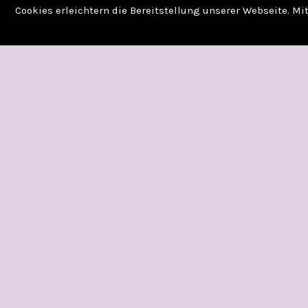
Cookies erleichtern die Bereitstellung unserer Webseite. M
GIRL, GODDESS, QU
MEIN NAME IST PE
VON BEA FITZGERA
Veröffentlicht am
24. Februar 2024
in
Bücher
Einzelband
Erschienen am 30. August 2023