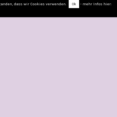
standen, dass wir Cookies verwenden.
- mehr Infos hier:
Ok
WIE MAN SICH EINEN LORD ANGELT Von Sophie
Irwin