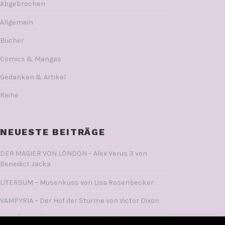
Abgebrochen
Allgemein
Bücher
Comics & Mangas
Gedanken & Artikel
Reihe
NEUESTE BEITRÄGE
DER MAGIER VON LONDON – Alex Verus 3 von
Benedict Jacka
LITERSUM – Musenkuss von Lisa Rosenbecker
VAMPYRIA – Der Hof der Stürme von Victor Dixon
DIE LÜGENKÖNIGIN Von Saskia Louis