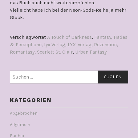
das Buch auch nicht weiterempfehlen.
Vielleicht habe ich bei der Neon-Gods-Reihe ja mehr
Glück.
Verschlagwortet
A Touch of Darkness
,
Fantasy
,
Hades
& Persephone
,
lyx Verlag
,
LYX-Verlag
,
Rezension
,
Romantasy
,
Scarlett St. Clair
,
Urban Fantasy
Suchen
nach:
KATEGORIEN
Abgebrochen
Allgemein
Bücher