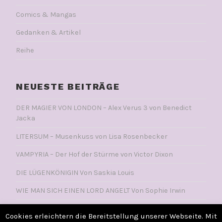
Comics & Mangas
Gedanken & Artikel
Reihe
NEUESTE BEITRÄGE
DER MAGIER VON LONDON – Alex Verus 3 von Benedict
Jacka
LITERSUM – Musenkuss von Lisa Rosenbecker
VAMPYRIA – Der Hof der Stürme von Victor Dixon
DIE LÜGENKÖNIGIN Von Saskia Louis
WIE MAN SICH EINEN LORD ANGELT Von Sophie Irwin
Cookies erleichtern die Bereitstellung unserer Webseite. Mit