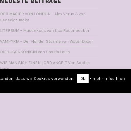
NEUESTE BEITRÄGE
DER MAGIER VON LONDON – Alex Verus 3 von
Benedict Jacka
LITERSUM – Musenkuss von Lisa Rosenbecker
VAMPYRIA – Der Hof der Stürme von Victor Dixon
DIE LÜGENKÖNIGIN Von Saskia Louis
WIE MAN SICH EINEN LORD ANGELT Von Sophie
Irwin
standen, dass wir Cookies verwenden.
- mehr Infos hier:
Ok