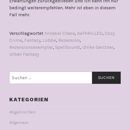
Erwartungen zurückgeblieben und ich kann ihn nur
bedingt weiterempfehlen. Mehr ist eben in diesem
Fall mehr.
Verschlagwortet
Annabel Chase
,
beTHRILLED
,
Cozy
Crime
,
Fantasy
,
Lübbe
,
Rezension
,
Rezensionsexemplar
,
Spellbound
,
Ulrike Gerstner
,
Urban Fantasy
Suchen
nach:
KATEGORIEN
Abgebrochen
Allgemein