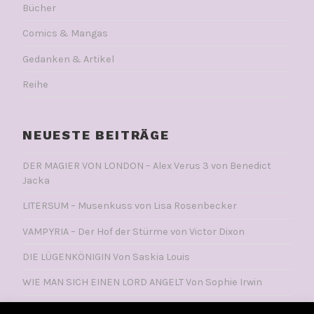
Bücher
Comics & Mangas
Gedanken & Artikel
Reihe
NEUESTE BEITRÄGE
DER MAGIER VON LONDON – Alex Verus 3 von Benedict
Jacka
LITERSUM – Musenkuss von Lisa Rosenbecker
VAMPYRIA – Der Hof der Stürme von Victor Dixon
DIE LÜGENKÖNIGIN Von Saskia Louis
WIE MAN SICH EINEN LORD ANGELT Von Sophie Irwin