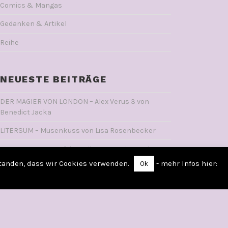
Comics & Mangas
Gedanken & Artikel
Reihe
NEUESTE BEITRÄGE
DER MAGIER VON LONDON – Alex Verus 3 von
Benedict Jacka
LITERSUM – Musenkuss von Lisa Rosenbecker
VAMPYRIA – Der Hof der Stürme von Victor Dixon
standen, dass wir Cookies verwenden.
- mehr Infos hier:
Ok
DIE LÜGENKÖNIGIN Von Saskia Louis
WIE MAN SICH EINEN LORD ANGELT Von Sophie
Irwin