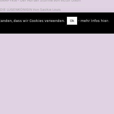
VAMPYRIA – Der Hof der Stürme von Victor Dixon
DIE LÜGENKÖNIGIN Von Saskia Louis
WIE MAN SICH EINEN LORD ANGELT Von Sophie
standen, dass wir Cookies verwenden.
- mehr Infos hier:
Ok
Irwin