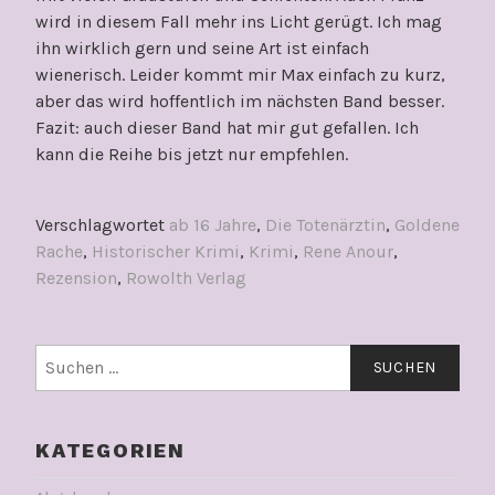
wird in diesem Fall mehr ins Licht gerügt. Ich mag
ihn wirklich gern und seine Art ist einfach
wienerisch. Leider kommt mir Max einfach zu kurz,
aber das wird hoffentlich im nächsten Band besser.
Fazit: auch dieser Band hat mir gut gefallen. Ich
kann die Reihe bis jetzt nur empfehlen.
Verschlagwortet
ab 16 Jahre
,
Die Totenärztin
,
Goldene
Rache
,
Historischer Krimi
,
Krimi
,
Rene Anour
,
Rezension
,
Rowolth Verlag
Suchen
nach:
KATEGORIEN