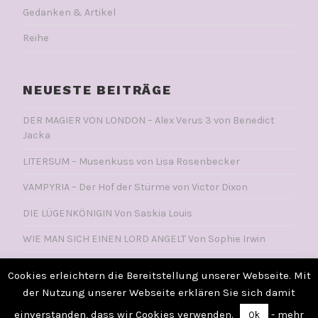
Gedanken & Artikel
Reihe
NEUESTE BEITRÄGE
DER MAGIER VON LONDON – Alex Verus 3 von Benedict
Jacka
LITERSUM – Musenkuss von Lisa Rosenbecker
VAMPYRIA – Der Hof der Stürme von Victor Dixon
DIE LÜGENKÖNIGIN Von Saskia Louis
WIE MAN SICH EINEN LORD ANGELT Von Sophie Irwin
Cookies erleichtern die Bereitstellung unserer Webseite. Mit
der Nutzung unserer Webseite erklären Sie sich damit
POWERED BY WORDPRESS
einverstanden, dass wir Cookies verwenden.
- mehr
Ok