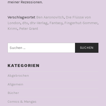
meiner Rezessionen.
Verschlagwortet
Ben Aaronovitch
,
Die Flüsse von
London
,
dtv
,
dtv-Verlag
,
Fantasy
,
Fingerhut-Sommer
,
Krimi
,
Peter Grant
Suchen
nach:
KATEGORIEN
Abgebrochen
Allgemein
Bücher
Comics & Mangas