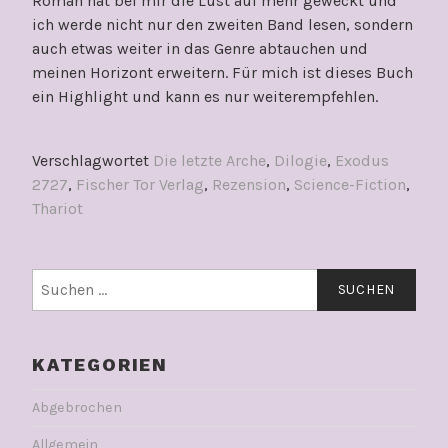
Roman hat bei mir die Lust auf mehr geweckt und
ich werde nicht nur den zweiten Band lesen, sondern
auch etwas weiter in das Genre abtauchen und
meinen Horizont erweitern. Für mich ist dieses Buch
ein Highlight und kann es nur weiterempfehlen.
Verschlagwortet
Die letzte Arche
,
Dilogie
,
Exodus
2727
,
Fischer Tor Verlag
,
Rezension
,
Science-Fiction
,
Thariot
Suchen
nach:
KATEGORIEN
Abgebrochen
Allgemein