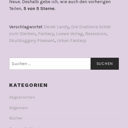
Neue. Deshalb gebe ich, wie auch den vorherigen
Teilen,
5 von 5 Sterne
.
Verschlagwortet
Derek Landy
,
Die Diablerie bittet
zum Sterben
,
Fantasy
,
Loewe Verlag
,
Rezension
,
Skulduggery Pleasant
,
Urban Fantasy
Suchen
nach:
KATEGORIEN
Abgebrochen
Allgemein
Bücher