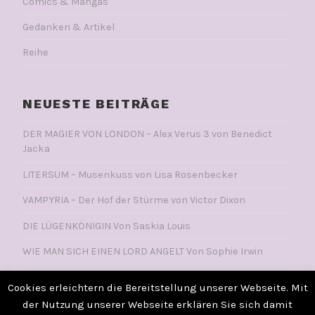
Comics & Mangas
Gedanken & Artikel
Reihe
NEUESTE BEITRÄGE
DER MAGIER VON LONDON – Alex Verus 3 von Benedict
Jacka
LITERSUM – Musenkuss von Lisa Rosenbecker
VAMPYRIA – Der Hof der Stürme von Victor Dixon
DIE LÜGENKÖNIGIN Von Saskia Louis
WIE MAN SICH EINEN LORD ANGELT Von Sophie Irwin
Cookies erleichtern die Bereitstellung unserer Webseite. Mit
der Nutzung unserer Webseite erklären Sie sich damit