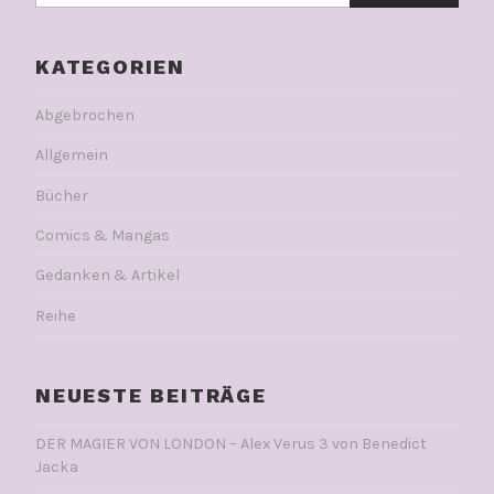
KATEGORIEN
Abgebrochen
Allgemein
Bücher
Comics & Mangas
Gedanken & Artikel
Reihe
NEUESTE BEITRÄGE
DER MAGIER VON LONDON – Alex Verus 3 von Benedict
Jacka