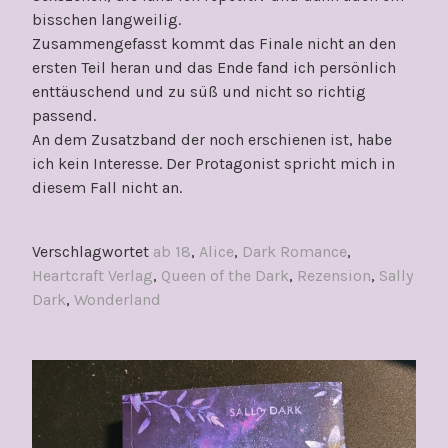
bisschen langweilig.
Zusammengefasst kommt das Finale nicht an den
ersten Teil heran und das Ende fand ich persönlich
enttäuschend und zu süß und nicht so richtig
passend.
An dem Zusatzband der noch erschienen ist, habe
ich kein Interesse. Der Protagonist spricht mich in
diesem Fall nicht an.
Verschlagwortet
ab 18
,
Alice
,
Dark Romance
,
Heartcraft Verlag
,
Queen of the Dark
,
Rezension
,
Sally
Dark
,
Wonderland