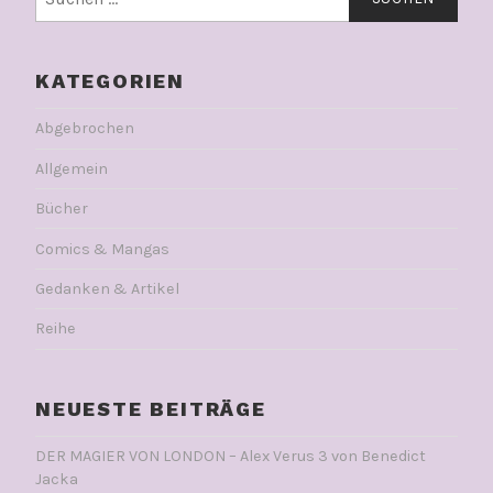
nach:
KATEGORIEN
Abgebrochen
Allgemein
Bücher
Comics & Mangas
Gedanken & Artikel
Reihe
NEUESTE BEITRÄGE
DER MAGIER VON LONDON – Alex Verus 3 von Benedict
Jacka