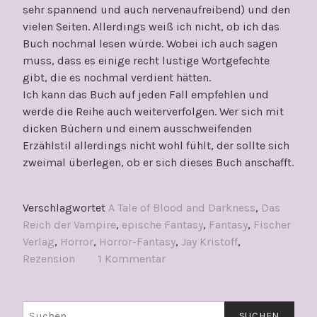
sehr spannend und auch nervenaufreibend) und den
vielen Seiten. Allerdings weiß ich nicht, ob ich das
Buch nochmal lesen würde. Wobei ich auch sagen
muss, dass es einige recht lustige Wortgefechte
gibt, die es nochmal verdient hätten.
Ich kann das Buch auf jeden Fall empfehlen und
werde die Reihe auch weiterverfolgen. Wer sich mit
dicken Büchern und einem ausschweifenden
Erzählstil allerdings nicht wohl fühlt, der sollte sich
zweimal überlegen, ob er sich dieses Buch anschafft.
Verschlagwortet
A Tale of Blood and Darkness
,
Das
Reich der Vampire
,
epische Fantasy
,
Fantasy
,
Fischer
Verlag
,
Horror
,
Horror-Fantasy
,
Jay Kristoff
,
Rezension
1 Kommentar
Suchen