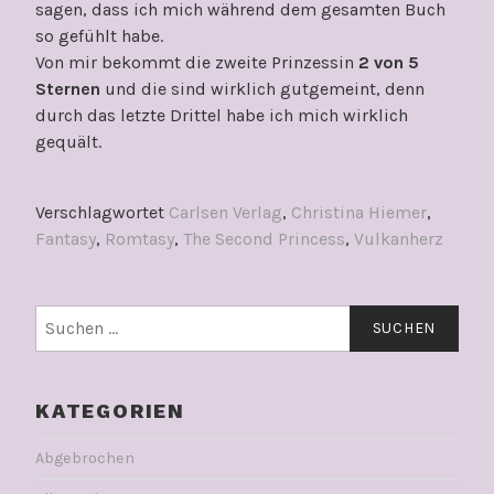
sagen, dass ich mich während dem gesamten Buch
so gefühlt habe.
Von mir bekommt die zweite Prinzessin
2 von 5
Sternen
und die sind wirklich gutgemeint, denn
durch das letzte Drittel habe ich mich wirklich
gequält.
Verschlagwortet
Carlsen Verlag
,
Christina Hiemer
,
Fantasy
,
Romtasy
,
The Second Princess
,
Vulkanherz
Suchen
nach:
KATEGORIEN
Abgebrochen