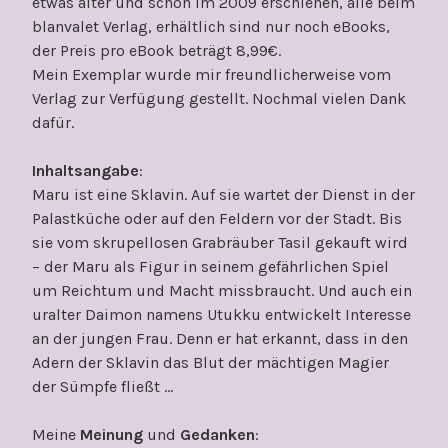
etwas älter und schon im 2009 erschienen, alle beim
blanvalet Verlag, erhältlich sind nur noch eBooks,
der Preis pro eBook beträgt 8,99€.
Mein Exemplar wurde mir freundlicherweise vom
Verlag zur Verfügung gestellt. Nochmal vielen Dank
dafür.
Inhaltsangabe
:
Maru ist eine Sklavin. Auf sie wartet der Dienst in der
Palastküche oder auf den Feldern vor der Stadt. Bis
sie vom skrupellosen Grabräuber Tasil gekauft wird
– der Maru als Figur in seinem gefährlichen Spiel
um Reichtum und Macht missbraucht. Und auch ein
uralter Daimon namens Utukku entwickelt Interesse
an der jungen Frau. Denn er hat erkannt, dass in den
Adern der Sklavin das Blut der mächtigen Magier
der Sümpfe fließt …
Meine
Meinung
und
Gedanken
: