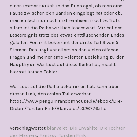
einen immer zurück in das Buch egal, ob man eine
Pause zwischen den Bänden eingelegt hat oder ob,
man einfach nur noch mal reinlesen möchte. Trotz
allem ist die Reihe wirklich lesenswert. Mir hat das
Leseereignis trotz des etwas enttäuschenden Endes
gefallen. Von mit bekommt der dritte Teil 3 von 5
Sternen. Das liegt vor allem an den vielen offenen
Fragen und meiner ambivalenten Beziehung zu der
Hauptfigur. Wer Lust auf diese Reihe hat, macht
hiermit keinen Fehler.
Wer Lust auf die Reihe bekommen hat, kann über
diesen Link, den ersten Teil erwerben:
https://www.penguinrandomhouse.de/ebook/Die-
Diebin/Torsten-Fink/Blanvalet/e326776.rhd
Verschlagwortet
blanvalet
,
Die Erwählte
,
Die Tochter
des Magiers
,
Fantasy
,
Torsten Fink