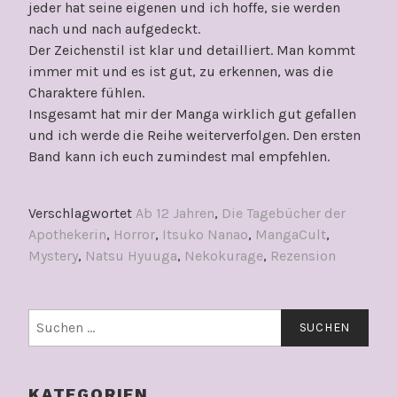
jeder hat seine eigenen und ich hoffe, sie werden
nach und nach aufgedeckt.
Der Zeichenstil ist klar und detailliert. Man kommt
immer mit und es ist gut, zu erkennen, was die
Charaktere fühlen.
Insgesamt hat mir der Manga wirklich gut gefallen
und ich werde die Reihe weiterverfolgen. Den ersten
Band kann ich euch zumindest mal empfehlen.
Verschlagwortet
Ab 12 Jahren
,
Die Tagebücher der
Apothekerin
,
Horror
,
Itsuko Nanao
,
MangaCult
,
Mystery
,
Natsu Hyuuga
,
Nekokurage
,
Rezension
Suchen
nach:
KATEGORIEN