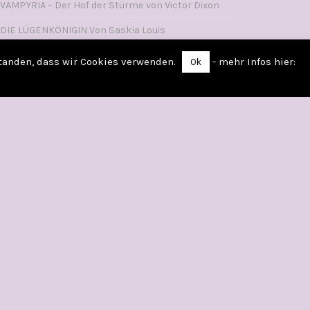
VAMPYRIA – Der Hof der Stürme von Victor Dixon
DIE LÜGENKÖNIGIN Von Saskia Louis
WIE MAN SICH EINEN LORD ANGELT Von Sophie
standen, dass wir Cookies verwenden.
- mehr Infos hier:
Ok
Irwin