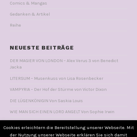
Comics & Mangas
Gedanken & Artikel
Reihe
NEUESTE BEITRÄGE
DER MAGIER VON LONDON – Alex Verus 3 von Benedict
Jacka
LITERSUM – Musenkuss von Lisa Rosenbecker
VAMPYRIA – Der Hof der Stürme von Victor Dixon
DIE LÜGENKÖNIGIN Von Saskia Louis
WIE MAN SICH EINEN LORD ANGELT Von Sophie Irwin
Cookies erleichtern die Bereitstellung unserer Webseite. Mit
der Nutzung unserer Webseite erklären Sie sich damit