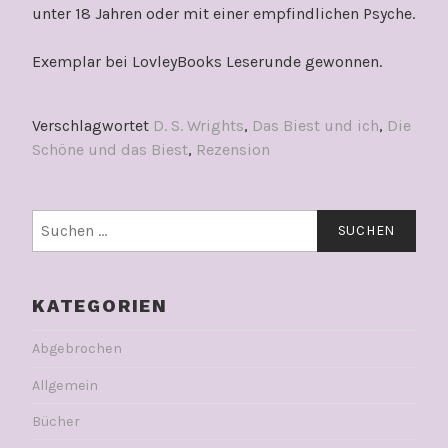
unter 18 Jahren oder mit einer empfindlichen Psyche.
Exemplar bei LovleyBooks Leserunde gewonnen.
Verschlagwortet
D. S. Wrights
,
Das Biest und ich
,
Die
Schöne und das Biest
,
Rezension
Suchen
nach:
KATEGORIEN
Abgebrochen
Allgemein
Bücher