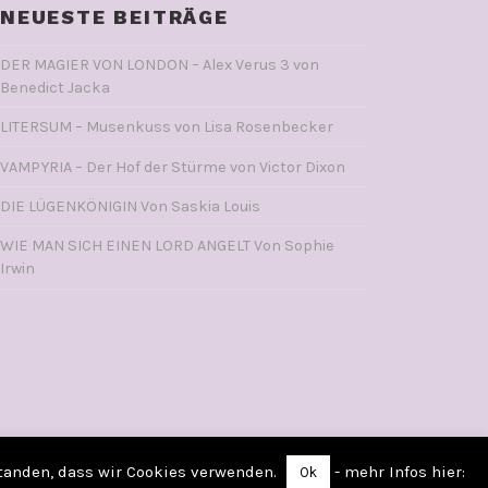
NEUESTE BEITRÄGE
DER MAGIER VON LONDON – Alex Verus 3 von
Benedict Jacka
LITERSUM – Musenkuss von Lisa Rosenbecker
VAMPYRIA – Der Hof der Stürme von Victor Dixon
DIE LÜGENKÖNIGIN Von Saskia Louis
WIE MAN SICH EINEN LORD ANGELT Von Sophie
Irwin
standen, dass wir Cookies verwenden.
- mehr Infos hier:
Ok