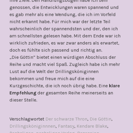
ihre Ziele. Den Handlungsbogen habe ich sehr
genossen, die Entwicklungen waren spannend und
es gab mehr als eine Wendung, die ich im Vorfeld
nicht erkannt habe. Für mich war der letzte Teil
wahrscheinlich der spannendsten und der, den ich
am schnellsten gelesen habe. Mit dem Ende war ich
wirklich zufrieden, es war zwar anders als erwartet,
doch es fühlte sich passend und richtig an.
„Die Göttin“ bietet einen würdigen Abschluss der
Reihe und macht viel Spaß. Zugleich habe ich mehr
Lust auf die Welt der Drillingsköniginnen
bekommen und freue mich auf die eine
Kurzgeschichte, die ich noch übrig habe. Eine
klare
Empfehlung
der gesamten Reihe meinerseits an
dieser Stelle.
Verschlagwortet
Der schwarze Thron
,
Die Göttin
,
Drillingsköniginnnen
,
Fantasy
,
Kendare Blake
,