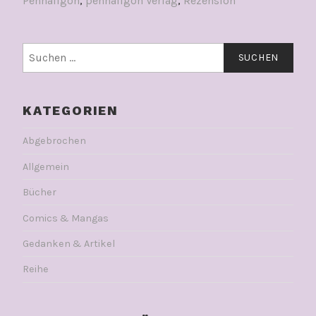
Penhaligon
,
penhaligon Verlag
,
Rezension
Suchen
nach:
KATEGORIEN
Abgebrochen
Allgemein
Bücher
Comics & Mangas
Gedanken & Artikel
Reihe